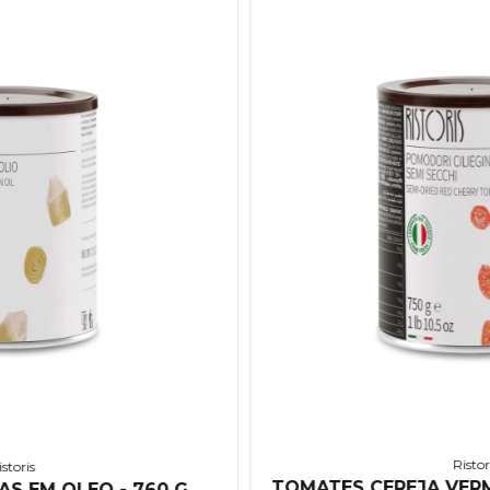
Ristor
istoris
TOMATES CEREJA VER
AS EM OLEO - 760 G