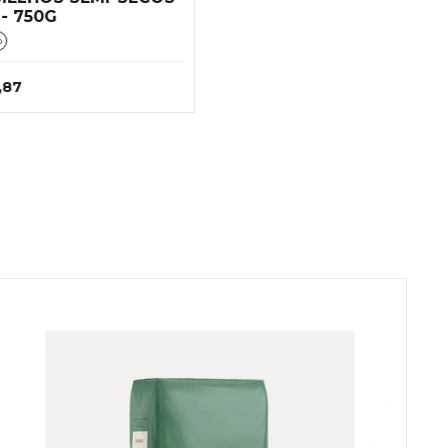
- 750G
o
,87