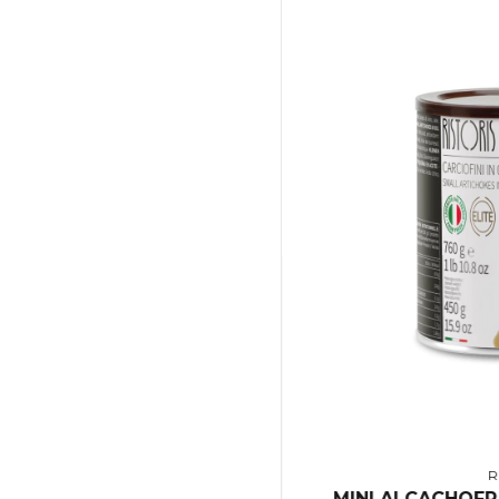
R
MINI ALCACHOFR