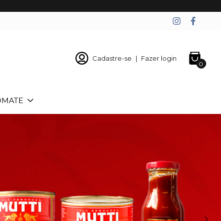
Cadastre-se
|
Fazer login
0
OMATE