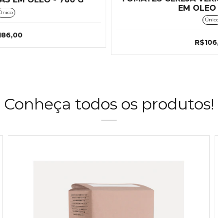
EM OLEO 
Único
Únic
186,00
R$106
Conheça todos os produtos!